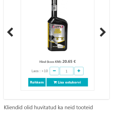
20.65 €
Hind (koos KM):
Laos : >10
Rohkem
Lisa ostukorvi
Kliendid olid huvitatud ka neid tooteid