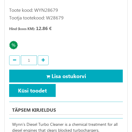
Toote kood: WYN28679
Tootja tootekood: W28679
12.86 €
Hind (koos KM):
Lisa ostukorvi
Küsi toodet
TÄPSEM KIRJELDUS
Wynn’s Diesel Turbo Cleaner is a chemical treatment for all
diesel engines that clears blocked turbochargers.