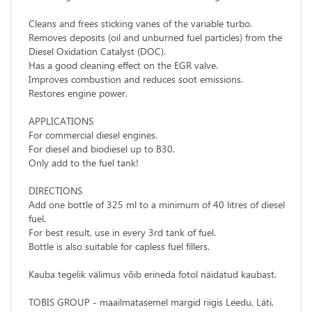
Cleans and frees sticking vanes of the variable turbo.
Removes deposits (oil and unburned fuel particles) from the
Diesel Oxidation Catalyst (DOC).
Has a good cleaning effect on the EGR valve.
Improves combustion and reduces soot emissions.
Restores engine power.
APPLICATIONS
For commercial diesel engines.
For diesel and biodiesel up to B30.
Only add to the fuel tank!
DIRECTIONS
Add one bottle of 325 ml to a minimum of 40 litres of diesel
fuel.
For best result, use in every 3rd tank of fuel.
Bottle is also suitable for capless fuel fillers.
Kauba tegelik välimus võib erineda fotol näidatud kaubast.
TOBIS GROUP - maailmatasemel margid riigis Leedu, Läti,