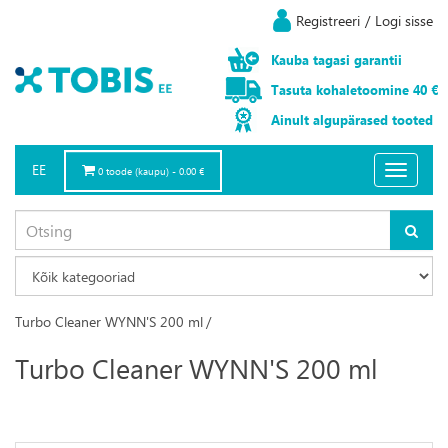
Registreeri
/
Logi sisse
Kauba
tagasi
garantii
Tasuta
kohaletoomine
40 €
Ainult
algupärased
tooted
EE
Toggle
0 toode (kaupu) - 0.00 €
navigatio
Turbo Cleaner WYNN'S 200 ml
/
Turbo Cleaner WYNN'S 200 ml