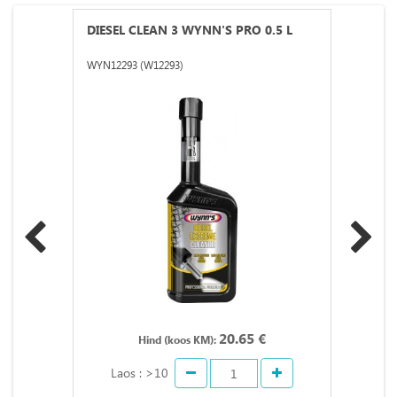
DIESEL CLEAN 3 WYNN'S PRO 0.5 L
WYN12293 (W12293)
20.65 €
Hind (koos KM):
Laos : >10