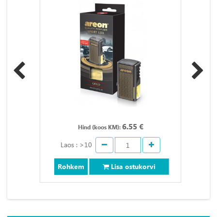
6.55 €
Hind (koos KM):
Laos : >10
Rohkem
Lisa ostukorvi