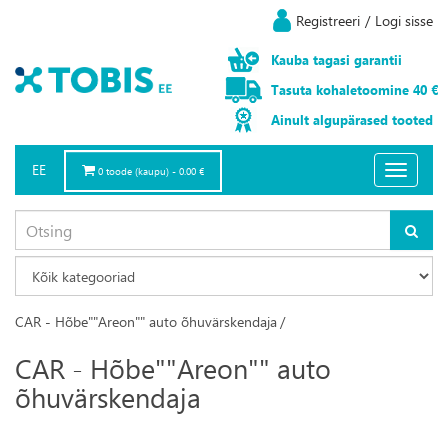
Registreeri
/
Logi sisse
Kauba
tagasi
garantii
Tasuta
kohaletoomine
40 €
Ainult
algupärased
tooted
EE
Toggle
0 toode (kaupu) - 0.00 €
navigatio
CAR - Hõbe""Areon"" auto õhuvärskendaja
/
CAR - Hõbe""Areon"" auto
õhuvärskendaja