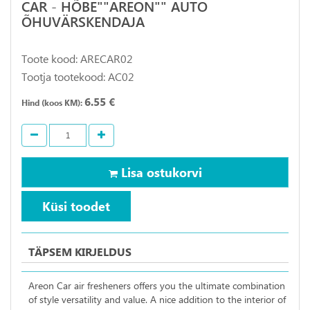
CAR - HÕBE""AREON"" AUTO
ÕHUVÄRSKENDAJA
Toote kood: ARECAR02
Tootja tootekood: AC02
6.55 €
Hind (koos KM):
Lisa ostukorvi
Küsi toodet
TÄPSEM KIRJELDUS
Areon Car air fresheners offers you the ultimate combination
of style versatility and value. A nice addition to the interior of