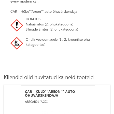
every modern car.
CAR - Hõbe""Areon"" auto õhuvärskendaja
HOIATUS!
Nahaärritus (2. ohukategooria)
Silmade ärritus (2. ohukategooria)
Ohtlik veeloomadele (1., 2. kroonilise ohu
kategooriad)
Kliendid olid huvitatud ka neid tooteid
CAR - KULD""AREON"" AUTO
ÕHUVÄRSKENDAJA
ARECAR01 (AC01)