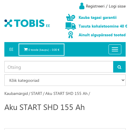
Registreeri
/
Logi sisse
Kauba
tagasi
garantii
Tasuta
kohaletoomine
40 €
Ainult
algupärased
tooted
EE
Toggle
0 toode (kaupu) - 0.00 €
navigatio
Kaubamärgid
/
START
/
Aku START SHD 155 Ah
/
Aku START SHD 155 Ah