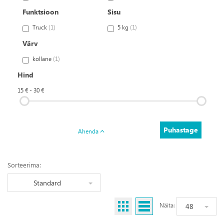
Funktsioon
Sisu
Truck
(1)
5 kg
(1)
Värv
kollane
(1)
Hind
15 € - 30 €
Puhastage
Ahenda
Sorteerima:
Standard
48
Näita: