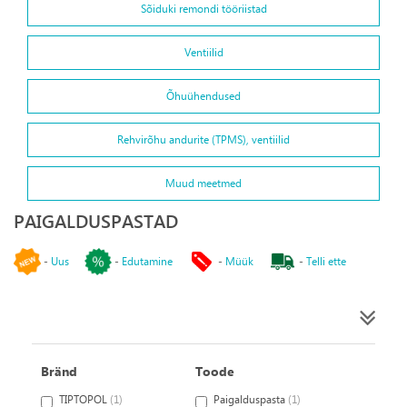
Sõiduki remondi tööriistad
Ventiilid
Õhuühendused
Rehvirõhu andurite (TPMS), ventiilid
Muud meetmed
PAIGALDUSPASTAD
-
Uus
-
Edutamine
-
Müük
-
Telli ette
Bränd
Toode
TIPTOPOL
(1)
Paigalduspasta
(1)