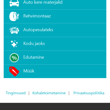
Auto kere materjalid
Rehvimontaaz
Autopesulateks
Kodu jaoks
Edutamine
Müük
Tingimused
|
Kohaletoimetamine
|
Privaatsuspoliitika