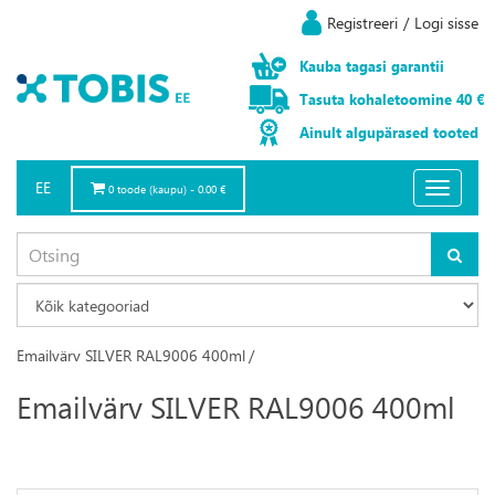
Registreeri
/
Logi sisse
Kauba
tagasi
garantii
Tasuta
kohaletoomine
40 €
Ainult
algupärased
tooted
EE
Toggle
0 toode (kaupu) - 0.00 €
navigatio
Emailvärv SILVER RAL9006 400ml
/
Emailvärv SILVER RAL9006 400ml