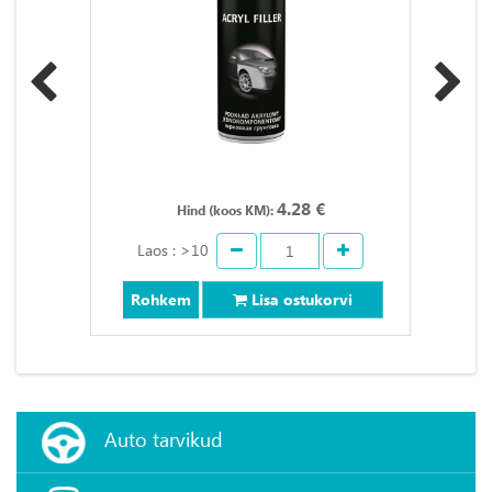
4.28 €
Hind (koos KM):
Laos : >10
Rohkem
Lisa ostukorvi
Auto tarvikud