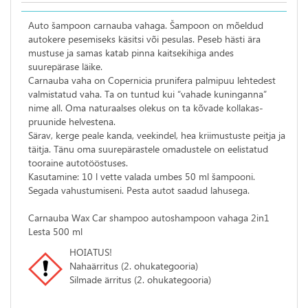
Auto šampoon carnauba vahaga. Šampoon on mõeldud
autokere pesemiseks käsitsi või pesulas. Peseb hästi ära
mustuse ja samas katab pinna kaitsekihiga andes
suurepärase läike.
Carnauba vaha on Copernicia prunifera palmipuu lehtedest
valmistatud vaha. Ta on tuntud kui “vahade kuninganna”
nime all. Oma naturaalses olekus on ta kõvade kollakas-
pruunide helvestena.
Särav, kerge peale kanda, veekindel, hea kriimustuste peitja ja
täitja. Tänu oma suurepärastele omadustele on eelistatud
tooraine autotööstuses.
Kasutamine: 10 l vette valada umbes 50 ml šampooni.
Segada vahustumiseni. Pesta autot saadud lahusega.
Carnauba Wax Car shampoo autoshampoon vahaga 2in1
Lesta 500 ml
HOIATUS!
Nahaärritus (2. ohukategooria)
Silmade ärritus (2. ohukategooria)