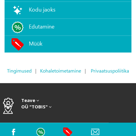
Kodu jaoks
Edutamine
Müük
Tingimused
|
Kohaletoimetamine
|
Privaatsuspoliitika
Teave
OÜ "TOBIS"