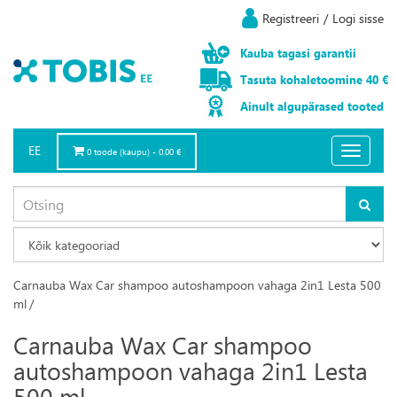
Registreeri
/
Logi sisse
Kauba
tagasi
garantii
Tasuta
kohaletoomine
40 €
Ainult
algupärased
tooted
EE
Toggle
0 toode (kaupu) - 0.00 €
navigatio
Carnauba Wax Car shampoo autoshampoon vahaga 2in1 Lesta 500
ml
/
Carnauba Wax Car shampoo
autoshampoon vahaga 2in1 Lesta
500 ml