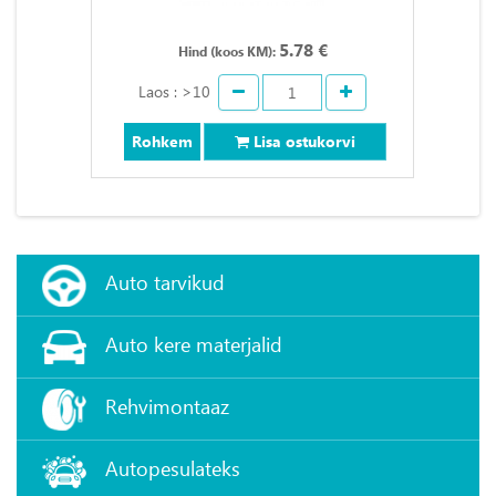
5.78 €
Hind (koos KM):
Laos : >10
Rohkem
Lisa ostukorvi
Auto tarvikud
Auto kere materjalid
Rehvimontaaz
Autopesulateks