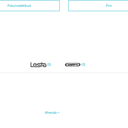
Pidurivedelikud
Pirn
(0)
(0)
Ahenda