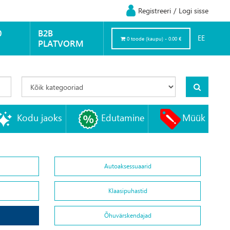
Registreeri
/
Logi sisse
0
B2B
EE
0 toode (kaupu) - 0.00 €
PLATVORM
Kodu jaoks
Edutamine
Müük
Autoaksessuaarid
Klaasipuhastid
Õhuvärskendajad