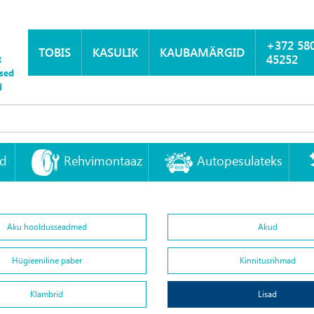
+372 58
TOBIS
KASULIK
KAUBAMÄRGID
45252
t
sed
d
id
Rehvimontaaz
Autopesulateks
Aku hooldusseadmed
Akud
Hügieeniline paber
Kinnitusrihmad
Klambrid
Lisad