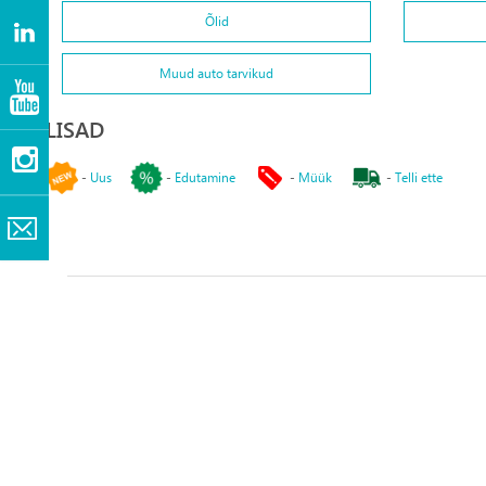
Õlid
Muud auto tarvikud
LISAD
-
Uus
-
Edutamine
-
Müük
-
Telli ette