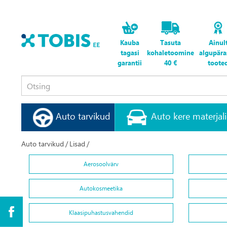
Kauba
Tasuta
Ainul
tagasi
kohaletoomine
algupära
garantii
40 €
toote
Auto tarvikud
Auto kere materjal
Auto tarvikud
/
Lisad
/
Aerosoolvärv
Autokosmeetika
Klaasipuhastusvahendid