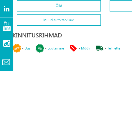
Õlid
Muud auto tarvikud
KINNITUSRIHMAD
-
Uus
-
Edutamine
-
Müük
-
Telli ette