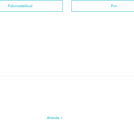
Pidurivedelikud
Pirn
Ahenda