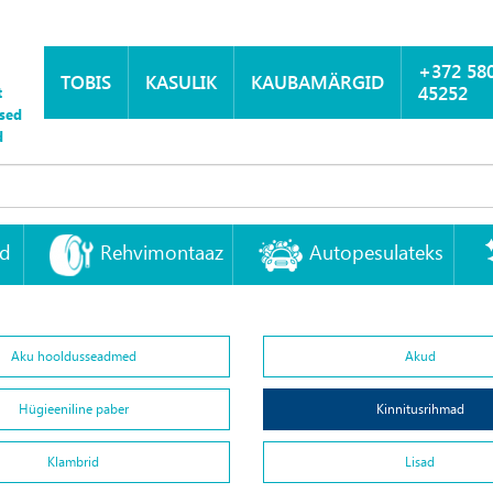
+372 58
TOBIS
KASULIK
KAUBAMÄRGID
45252
t
sed
d
id
Rehvimontaaz
Autopesulateks
Aku hooldusseadmed
Akud
Hügieeniline paber
Kinnitusrihmad
Klambrid
Lisad