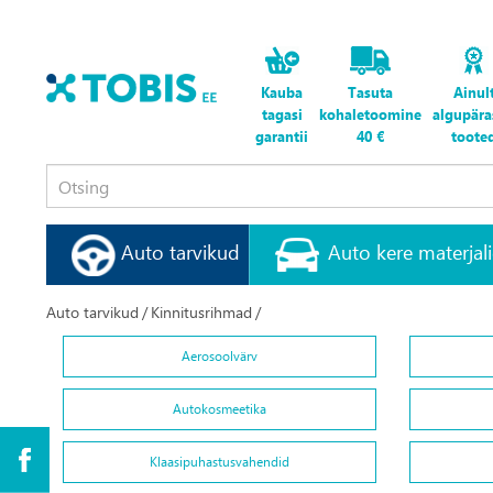
Kauba
Tasuta
Ainul
tagasi
kohaletoomine
algupära
garantii
40 €
toote
Auto tarvikud
Auto kere materjal
Auto tarvikud
/
Kinnitusrihmad
/
Aerosoolvärv
Autokosmeetika
Klaasipuhastusvahendid