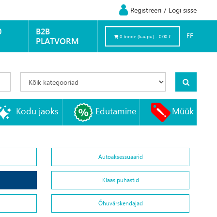
Registreeri
/
Logi sisse
0
B2B
EE
0 toode (kaupu) - 0.00 €
PLATVORM
Kodu jaoks
Edutamine
Müük
Autoaksessuaarid
Klaasipuhastid
Õhuvärskendajad