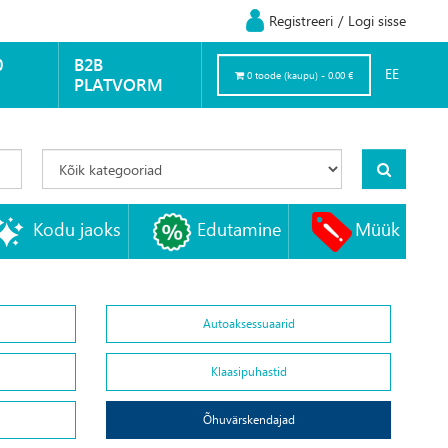
Registreeri
/
Logi sisse
0
B2B
EE
0 toode (kaupu) - 0.00 €
PLATVORM
Kodu jaoks
Edutamine
Müük
Autoaksessuaarid
Klaasipuhastid
Õhuvärskendajad