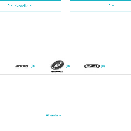
Pidurivedelikud
Pirn
(0)
(0)
(0)
Ahenda