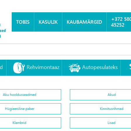
+372 58
TOBIS
KASULIK
KAUBAMÄRGID
45252
t
sed
d
id
Rehvimontaaz
Autopesulateks
Aku hooldusseadmed
Akud
Hügieeniline paber
Kinnitusrihmad
Klambrid
Lisad