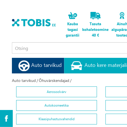
Kauba
Tasuta
Ainul
tagasi
kohaletoomine
algupära
garantii
40 €
toote
Auto tarvikud
Auto kere materjal
Auto tarvikud
/
Õhuvärskendajad
/
Aerosoolvärv
Autokosmeetika
Klaasipuhastusvahendid