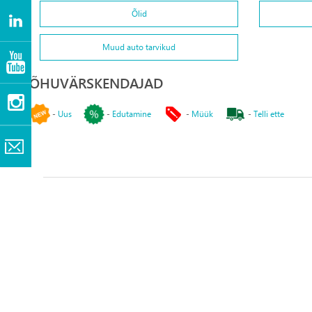
Õlid
Muud auto tarvikud
ÕHUVÄRSKENDAJAD
-
Uus
-
Edutamine
-
Müük
-
Telli ette