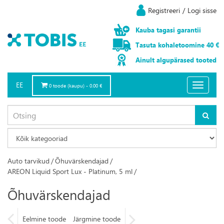
Registreeri
/
Logi sisse
Kauba
tagasi
garantii
Tasuta
kohaletoomine
40 €
Ainult
algupärased
tooted
EE
Toggle
0 toode (kaupu) - 0.00 €
navigatio
Auto tarvikud
/
Õhuvärskendajad
/
AREON Liquid Sport Lux - Platinum, 5 ml
/
Õhuvärskendajad
Eelmine toode
Järgmine toode