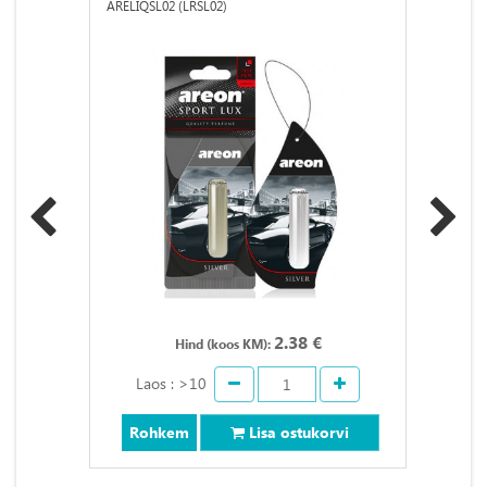
ARELIQSL02 (LRSL02)
2.38 €
Hind (koos KM):
Laos : >10
Rohkem
Lisa ostukorvi