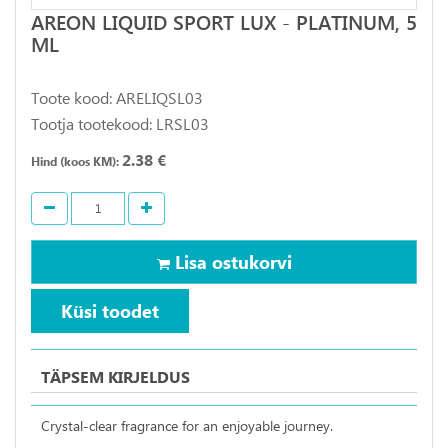
AREON LIQUID SPORT LUX - PLATINUM, 5
ML
Toote kood: ARELIQSL03
Tootja tootekood: LRSL03
2.38 €
Hind (koos KM):
Lisa ostukorvi
Küsi toodet
TÄPSEM KIRJELDUS
Crystal-clear fragrance for an enjoyable journey.