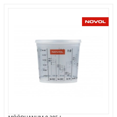
MÕÕDUANUM 0.385 L