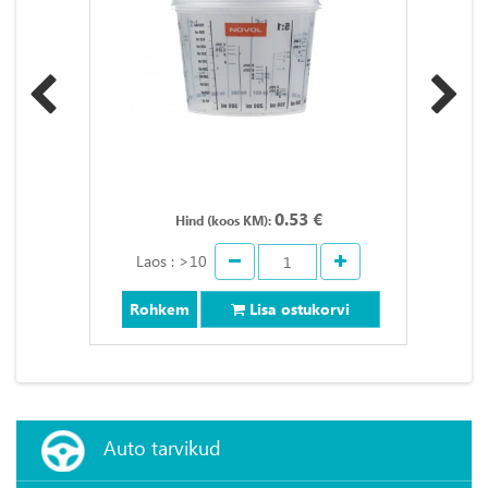
0.53 €
Hind (koos KM):
Laos : >10
Rohkem
Lisa ostukorvi
Auto tarvikud