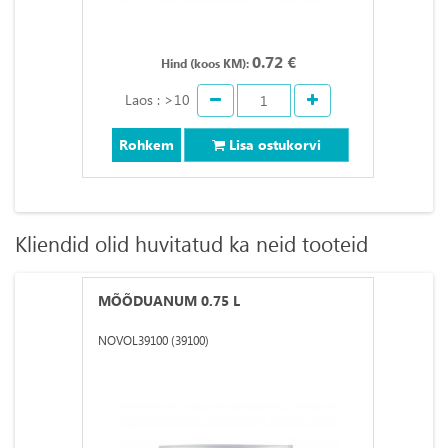
0.72 €
Hind (koos KM):
Laos : >10
Rohkem
Lisa ostukorvi
Kliendid olid huvitatud ka neid tooteid
MÕÕDUANUM 0.75 L
NOVOL39100 (39100)