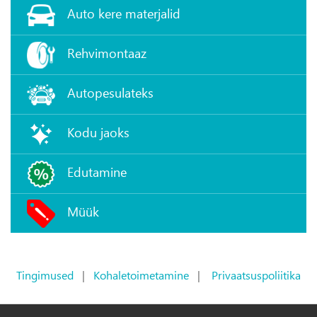
Auto kere materjalid
Rehvimontaaz
Autopesulateks
Kodu jaoks
Edutamine
Müük
Tingimused
|
Kohaletoimetamine
|
Privaatsuspoliitika