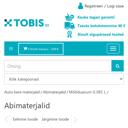
Registreeri
/
Logi sisse
Kauba
tagasi
garantii
Tasuta
kohaletoomine
40 €
Ainult
algupärased
tooted
EE
Toggle
0 toode (kaupu) - 0.00 €
navigatio
Auto kere materjalid
/
Abimaterjalid
/
Mõõduanum 0.385 L
/
Abimaterjalid
Eelmine toode
Järgmine toode