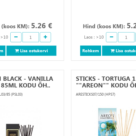
5.26 €
5.
 (koos KM):
Hind (koos KM):
: >10
Laos : >10
em
Lisa ostukorvi
Rohkem
Lisa ostuk
 BLACK - VANILLA
STICKS - TORTUGA 
 85ML KODU ÕH..
""AREON"" KODU ÕH
03/85 (PSL03)
ARESTICKS07/150 (HPS7)