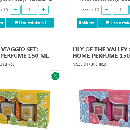
: >10
Laos : >10
em
Lisa ostukorvi
Rohkem
Lisa ostuk
 VIAGGIO SET:
LILY OF THE VALLEY 
PERFUME 150 ML
HOME PERFUME 150.
6 (SHP16)
ARESETSHP18 (SHP18)