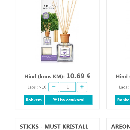
10.69 €
Hind (koos KM):
Hind 
Laos : >10
Laos 
Rohkem
Lisa ostukorvi
Rohk
STICKS - MUST KRISTALL
AREON