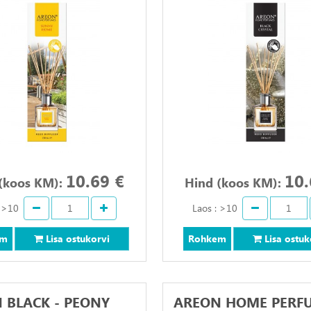
10.69 €
10.
(koos KM):
Hind (koos KM):
: >10
Laos : >10
em
Lisa ostukorvi
Rohkem
Lisa ostuk
 BLACK - PEONY
AREON HOME PERF