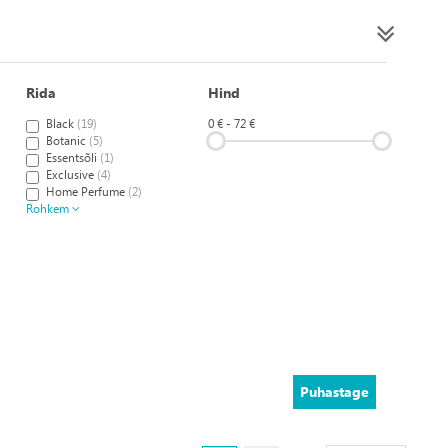
Rida
Hind
Black
(19)
0 € - 72 €
Botanic
(5)
Essentsõli
(1)
Exclusive
(4)
Home Perfume
(2)
Rohkem
Puhastage