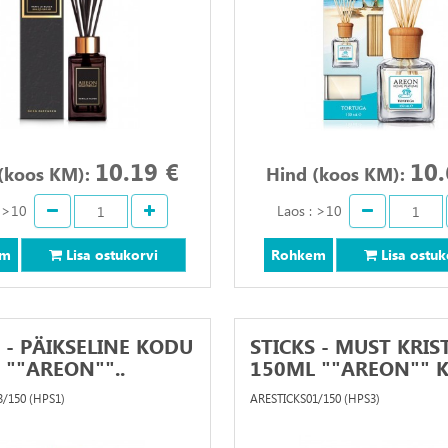
10.19 €
10.
(koos KM):
Hind (koos KM):
: >10
Laos : >10
em
Lisa ostukorvi
Rohkem
Lisa ostuk
 - PÄIKSELINE KODU
STICKS - MUST KRIS
 ""AREON""..
150ML ""AREON"" K.
/150 (HPS1)
ARESTICKS01/150 (HPS3)