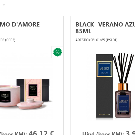
UMO D'AMORE
BLACK- VERANO AZ
85ML
3 (CC03)
ARESTICKSBL01/85 (PSL01)
46.12 €
3.
(koos KM):
Hind (koos KM):