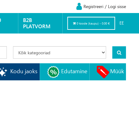
Registreeri
/
Logi sisse
0
B2B
EE
0 toode (kaupu) - 0.00 €
PLATVORM
Kodu jaoks
Edutamine
Müük