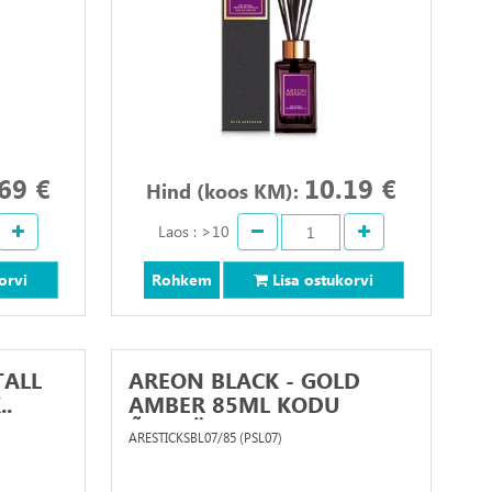
69 €
10.19 €
Hind (koos KM):
Laos : >10
orvi
Rohkem
Lisa ostukorvi
TALL
AREON BLACK - GOLD
.
AMBER 85ML KODU
ÕHUVÄ..
ARESTICKSBL07/85 (PSL07)