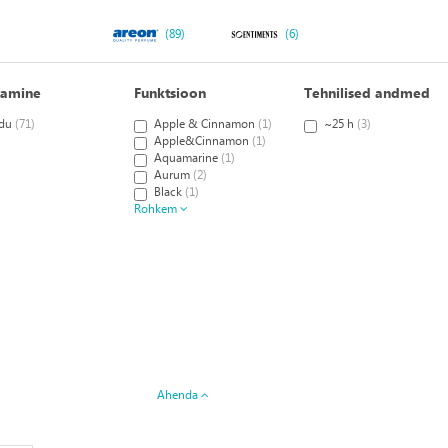
(89)
(6)
tamine
Funktsioon
Tehnilised andmed
du
(71)
Apple & Cinnamon
(1)
~25 h
(3)
Apple&Cinnamon
(1)
Aquamarine
(1)
Aurum
(2)
Black
(1)
Rohkem
Ahenda