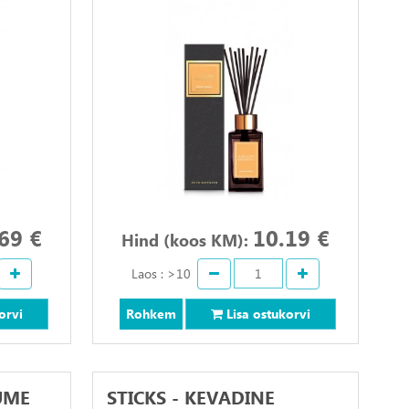
69 €
10.19 €
Hind (koos KM):
Laos : >10
orvi
Rohkem
Lisa ostukorvi
UME
STICKS - KEVADINE