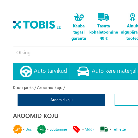
Kauba
Tasuta
Ainul
tagasi
kohaletoomine
algupära
garantii
40 €
toote
Auto tarvikud
Auto kere materjal
Kodu jaoks
/
Aroomid koju
/
Aroomid koju
AROOMID KOJU
-
Uus
-
Edutamine
-
Müük
-
Telli ette