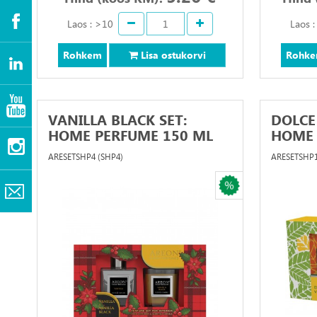
Laos : >10
Laos 
Rohkem
Lisa ostukorvi
Rohk
VANILLA BLACK SET:
DOLCE
HOME PERFUME 150 ML
HOME 
+..
+..
ARESETSHP4 (SHP4)
ARESETSHP1