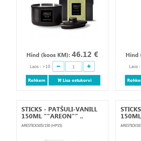
46.12 €
Hind (koos KM):
Hind 
Laos : >10
Laos 
Rohkem
Lisa ostukorvi
Rohk
STICKS - PATŠULI-VANILL
STICKS
150ML ""AREON"" ..
150ML
ARESTICKS05/150 (HPS5)
ARESTICKS03