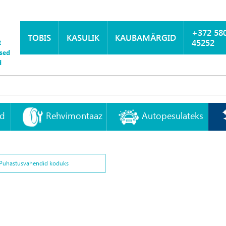
+372 58
TOBIS
KASULIK
KAUBAMÄRGID
45252
t
sed
d
id
Rehvimontaaz
Autopesulateks
Puhastusvahendid koduks