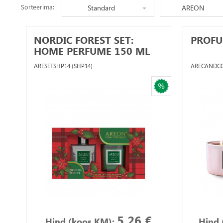
Sorteerima:
Standard
AREON
NORDIC FOREST SET:
PROF
HOME PERFUME 150 ML
+..
ARESETSHP14 (SHP14)
ARECANDCC0
5.26 €
Hind (koos KM):
Hind 