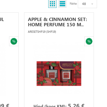
48
Näita:
UL
APPLE & CINNAMON SET:
HOME PERFUME 150 M..
ARESETSHP19 (SHP19)
99 €
5.26 €
Hind (koos KM):