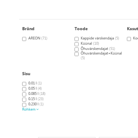
Bränd
Toode
Kasu
AREON
(71)
Kappide värskendaja
(5)
Ko
Küünal
(10)
Õhuvärskendajat
(51)
Õhuvärskendajat+Küünal
(5)
Sisu
0.01 l
(1)
0.05 l
(4)
0.085 l
(18)
0.15 l
(23)
0.230 l
(1)
Rohkem