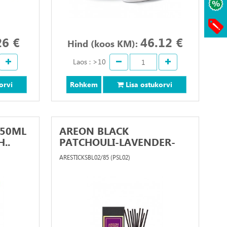
26 €
46.12 €
Hind (koos KM):
Laos : >10
orvi
Rohkem
Lisa ostukorvi
150ML
AREON BLACK
..
PATCHOULI-LAVENDER-
VANILLA 8..
ARESTICKSBL02/85 (PSL02)