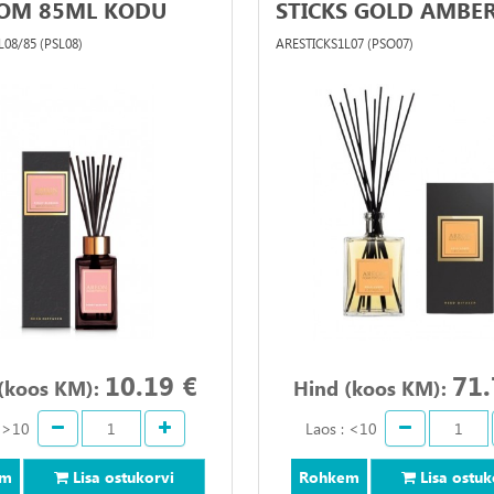
OM 85ML KODU
STICKS GOLD AMBER,
08/85 (PSL08)
ARESTICKS1L07 (PSO07)
10.19 €
71.
(koos KM):
Hind (koos KM):
: >10
Laos : <10
em
Lisa ostukorvi
Rohkem
Lisa ostuk