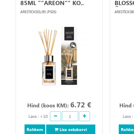
85ML ""AREON"" KO..
BLOSS
ÕH..
ARESTICKS01/85 (PS03)
ARESTICKSBL
6.72 €
Hind (koos KM):
Hind 
Laos : >10
Laos 
Rohkem
Lisa ostukorvi
Rohk