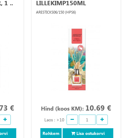
 1 ..
LILLEKIMP150ML
""AREON..
ARESTICKS06/150 (HPS6)
73 €
10.69 €
Hind (koos KM):
Laos : >10
orvi
Rohkem
Lisa ostukorvi