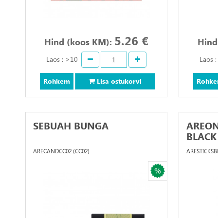
5.26 €
Hind (koos KM):
Hind
Laos : >10
Laos 
Rohkem
Lisa ostukorvi
Rohk
SEBUAH BUNGA
AREON
BLACK
ARECANDCC02 (CC02)
ARESTICKSBL